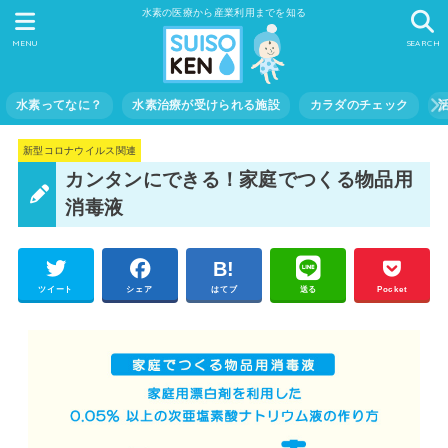
水素の医療から産業利用までを知る
MENU
SEARCH
水素ってなに？
水素治療が受けられる施設
カラダのチェック
新型コロナウイルス関連
カンタンにできる！家庭でつくる物品用
消毒液
ツイート
シェア
はてブ
送る
Pocket