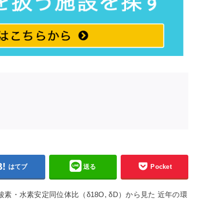
はてブ
送る
Pocket
素・水素安定同位体比（δ18O, δD）から見た 近年の環