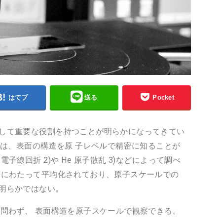
はてブ
送る
Pocket
して重要な役割を持つことが明らかになってきてい
には、表面の構造を原 子レベルで精密に知ることが
線回折 2)や He 原子散乱 3)などによって調べ
囲にわたって平均化されており、原子スケールでの
明らかではない。
問わず、 表面構造を原子スケールで観察できる。