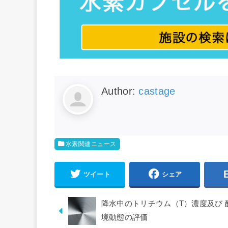
Author:
castage
水素関連ニュース
ツイート
シェア
降水中のトリチウム（T）濃度及び 酸
境動態の評価