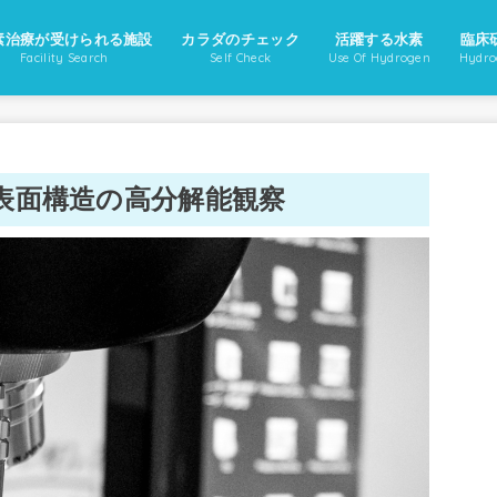
素治療が受けられる施設
カラダのチェック
活躍する水素
臨床
Facility Search
Self Check
Use Of Hydrogen
Hydro
表面構造の高分解能観察