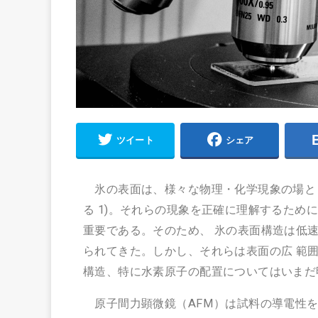
ツイート
シェア
氷の表面は、様々な物理・化学現象の場と
る 1)。それらの現象を正確に理解するため
重要である。そのため、 氷の表面構造は低速電子
られてきた。しかし、それらは表面の広 範
構造、特に水素原子の配置についてはいまだ
原子間力顕微鏡（AFM）は試料の導電性を