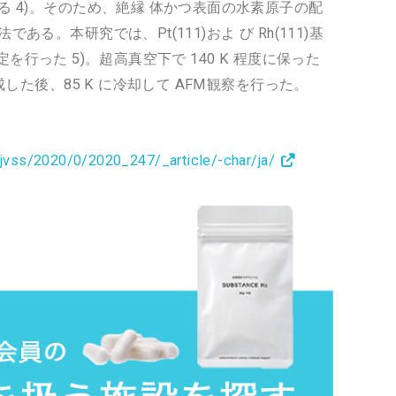
 4)。そのため、絶縁 体かつ表面の水素原子の配
。本研究では、Pt(111)およ び Rh(111)基
測定を行った 5)。超高真空下で 140 K 程度に保った
した後、85 K に冷却して AFM観察を行った。
jvss/2020/0/2020_247/_article/-char/ja/