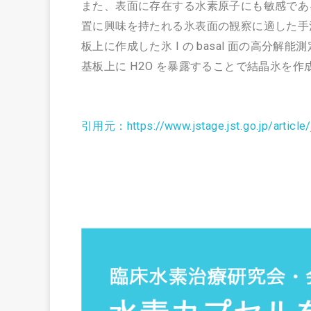
また、表面に存在する水素原子にも敏感である
置に興味を持たれる氷表面の観察に適した手法である
板上に作成した氷 I の basal 面の高分解能
基板上に H2O を暴露することで結晶氷を作成
引用元：https://www.jstage.jst.go.jp/article/