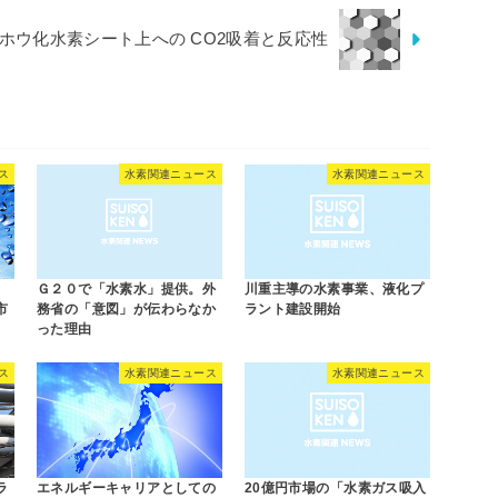
ホウ化水素シート上への CO2吸着と反応性
ス
水素関連ニュース
水素関連ニュース
Ｇ２０で「水素水」提供。外
川重主導の水素事業、液化プ
市
務省の「意図」が伝わらなか
ラント建設開始
った理由
ス
水素関連ニュース
水素関連ニュース
ラ
エネルギーキャリアとしての
20億円市場の「水素ガス吸入