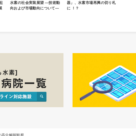
起
水素の社会実装展望 ―技術動
器」、水素市場再興の切り札
展
向および市場動向について―
に ！？
の高分解能観察