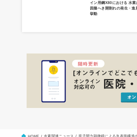
イン用鋼X80における 水素
因擬へき開割れの発生・進
挙動
水素関連ニュース
原子間力顕微鏡による氷表面構造
HOME