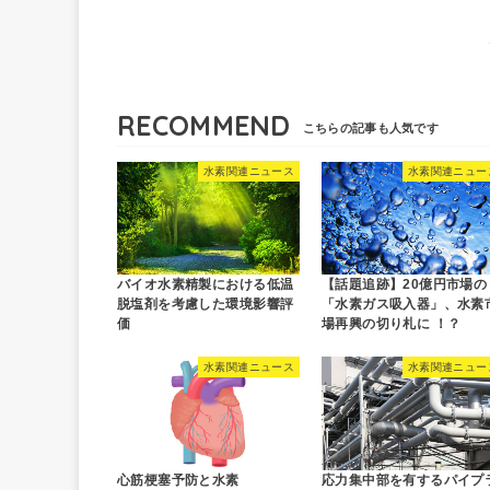
RECOMMEND
水素関連ニュース
水素関連ニュー
バイオ水素精製における低温
【話題追跡】20億円市場の
脱塩剤を考慮した環境影響評
「水素ガス吸入器」、水素
価
場再興の切り札に ！？
水素関連ニュース
水素関連ニュー
心筋梗塞予防と水素
応力集中部を有するパイプ