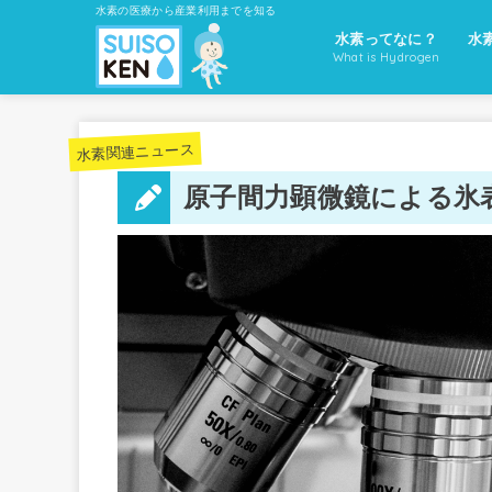
水素の医療から産業利用までを知る
水素ってなに？
水
What is Hydrogen
水素関連ニュース
原子間力顕微鏡による氷