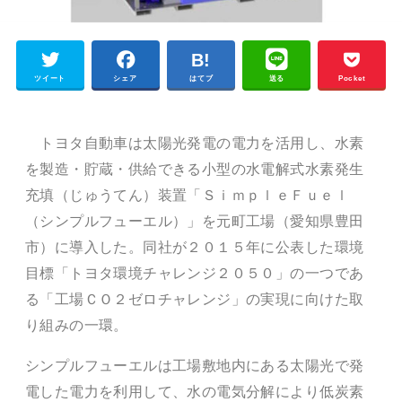
ツイート
シェア
はてブ
送る
Pocket
トヨタ自動車は太陽光発電の電力を活用し、水素
を製造・貯蔵・供給できる小型の水電解式水素発生
充填（じゅうてん）装置「ＳｉｍｐｌｅＦｕｅｌ
（シンプルフューエル）」を元町工場（愛知県豊田
市）に導入した。同社が２０１５年に公表した環境
目標「トヨタ環境チャレンジ２０５０」の一つであ
る「工場ＣＯ２ゼロチャレンジ」の実現に向けた取
り組みの一環。
シンプルフューエルは工場敷地内にある太陽光で発
電した電力を利用して、水の電気分解により低炭素