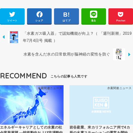
ツイート
シェア
はてブ
送る
Pocket
「水素ガス吸入器」で認知機能が向上？（ 「週刊新潮」2019
年7月4日号 掲載 ）
水素を含んだ水の日常飲用が脳神経の変性を防ぐ
RECOMMEND
水素関連ニュース
水素関連ニュース
エネルギーキャリアとしての水素の社
岩谷産業、米カリフォルニア州で4カ
会実装展望 ―技術動向および市場動向
所の水素ステーションの運営を開始