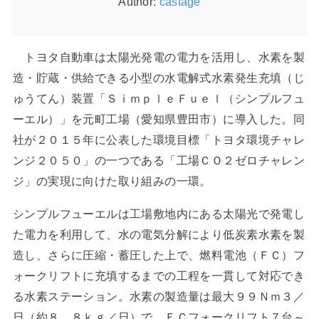
Author:
castage
トヨタ自動車は太陽光発電の電力を活用し、水素を製
造・貯蔵・供給できる小型の水電解式水素発生充填（じ
ゅうてん）装置「ＳｉｍｐｌｅＦｕｅｌ（シンプルフュ
ーエル）」を元町工場（愛知県豊田市）に導入した。同
社が２０１５年に公表した環境目標「トヨタ環境チャレ
ンジ２０５０」の一つである「工場ＣＯ２ゼロチャレン
ジ」の実現に向けた取り組みの一環。
シンプルフューエルは工場敷地内にある太陽光で発電し
た電力を利用して、水の電気分解により低炭素水素を製
造し、さらに圧縮・蓄圧した上で、燃料電池（ＦＣ）フ
ォークリフトに充填するまでの工程を一貫して対応でき
る水素ステーション。水素の製造量は最大９９Ｎｍ３／
日（約８．８ｋｇ／日）で、ＦＣフォークリフト７台～