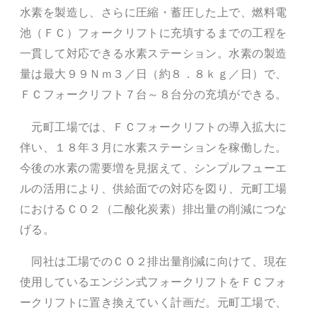
水素を製造し、さらに圧縮・蓄圧した上で、燃料電
池（ＦＣ）フォークリフトに充填するまでの工程を
一貫して対応できる水素ステーション。水素の製造
量は最大９９Ｎｍ３／日（約８．８ｋｇ／日）で、
ＦＣフォークリフト７台～８台分の充填ができる。
元町工場では、ＦＣフォークリフトの導入拡大に
伴い、１８年３月に水素ステーションを稼働した。
今後の水素の需要増を見据えて、シンプルフューエ
ルの活用により、供給面での対応を図り、元町工場
におけるＣＯ２（二酸化炭素）排出量の削減につな
げる。
同社は工場でのＣＯ２排出量削減に向けて、現在
使用しているエンジン式フォークリフトをＦＣフォ
ークリフトに置き換えていく計画だ。元町工場で、