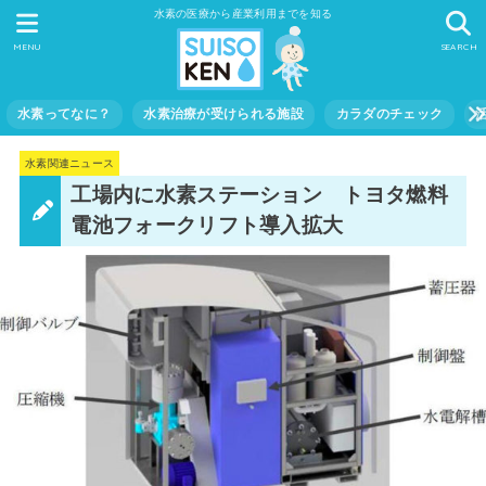
水素の医療から産業利用までを知る
MENU
SEARCH
水素ってなに？
水素治療が受けられる施設
カラダのチェック
水素関連ニュース
工場内に水素ステーション トヨタ燃料
電池フォークリフト導入拡大