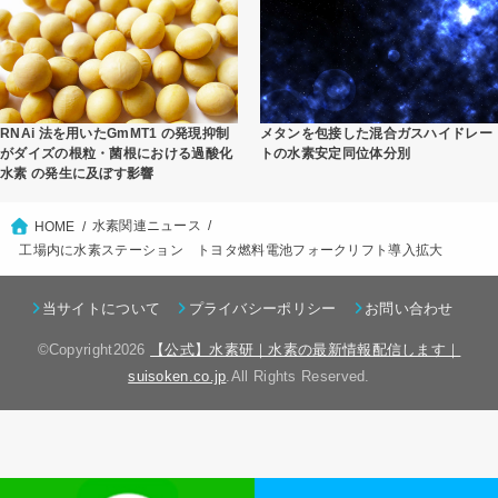
RNAi 法を用いたGmMT1 の発現抑制
メタンを包接した混合ガスハイドレー
がダイズの根粒・菌根における過酸化
トの水素安定同位体分別
水素 の発生に及ぼす影響
水素関連ニュース
HOME
工場内に水素ステーション トヨタ燃料電池フォークリフト導入拡大
当サイトについて
プライバシーポリシー
お問い合わせ
©Copyright2026
【公式】水素研｜水素の最新情報配信します｜
suisoken.co.jp
.All Rights Reserved.