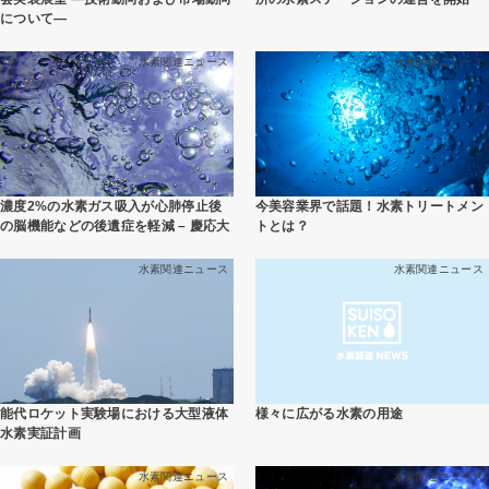
について―
水素関連ニュース
水素関連ニュース
濃度2%の水素ガス吸入が心肺停止後
今美容業界で話題！水素トリートメン
の脳機能などの後遺症を軽減 – 慶応大
トとは？
水素関連ニュース
水素関連ニュース
能代ロケット実験場における大型液体
様々に広がる水素の用途
水素実証計画
水素関連ニュース
水素関連ニュース