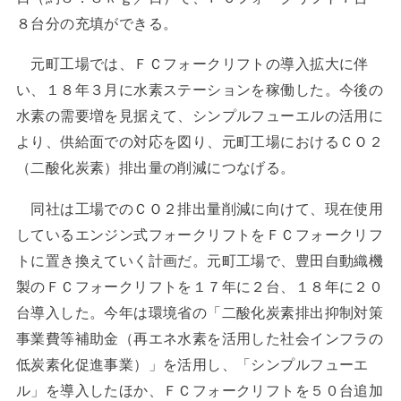
８台分の充填ができる。
元町工場では、ＦＣフォークリフトの導入拡大に伴
い、１８年３月に水素ステーションを稼働した。今後の
水素の需要増を見据えて、シンプルフューエルの活用に
より、供給面での対応を図り、元町工場におけるＣＯ２
（二酸化炭素）排出量の削減につなげる。
同社は工場でのＣＯ２排出量削減に向けて、現在使用
しているエンジン式フォークリフトをＦＣフォークリフ
トに置き換えていく計画だ。元町工場で、豊田自動織機
製のＦＣフォークリフトを１７年に２台、１８年に２０
台導入した。今年は環境省の「二酸化炭素排出抑制対策
事業費等補助金（再エネ水素を活用した社会インフラの
低炭素化促進事業）」を活用し、「シンプルフューエ
ル」を導入したほか、ＦＣフォークリフトを５０台追加