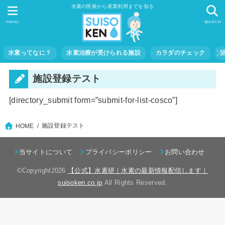
水素の医療から産業利用までを知る
MENU
SEARCH
水素ってなに？
水素治療が受けられる施設
カラダのチェック
施設登録テスト
[directory_submit form=”submit-for-list-cosco”]
施設登録テスト
HOME
当サイトについて
プライバシーポリシー
お問い合わせ
©Copyright2026
【公式】水素研｜水素の最新情報配信します｜
suisoken.co.jp
.All Rights Reserved.