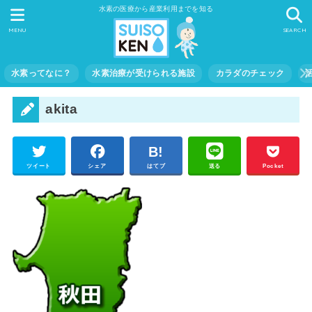
水素の医療から産業利用までを知る
MENU
SEARCH
水素ってなに？
水素治療が受けられる施設
カラダのチェック
akita
ツイート
シェア
はてブ
送る
Pocket