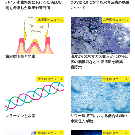
バイオ水素精製における低温脱塩
COVID-19に対する水素治療の効果
剤を考慮した環境影響評価
について
水素関連ニュース
水素関連ニュース
歯周病予防と水素
濃度2%の水素ガス吸入が心肺停止
後の脳機能などの後遺症を軽減 –
慶応大
水素関連ニュース
水素関連ニュース
コラーゲンと水素
サワー環境下における低合金鋼の
水素侵入挙動
水素関連ニュース
水素関連ニュース