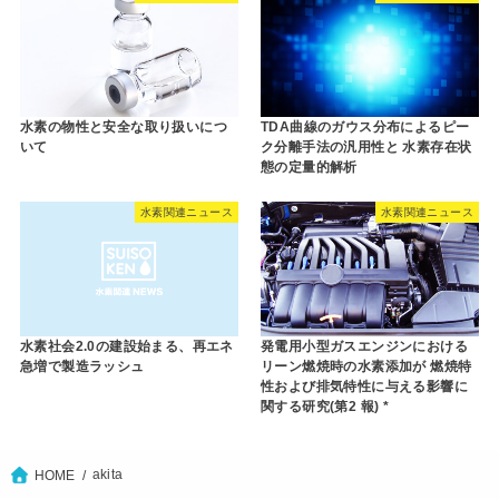
水素の物性と安全な取り扱いにつ
TDA曲線のガウス分布によるピー
いて
ク分離手法の汎用性と 水素存在状
態の定量的解析
水素関連ニュース
水素関連ニュース
水素社会2.0の建設始まる、再エネ
発電用小型ガスエンジンにおける
急増で製造ラッシュ
リーン燃焼時の水素添加が 燃焼特
性および排気特性に与える影響に
関する研究(第2 報) *
akita
HOME