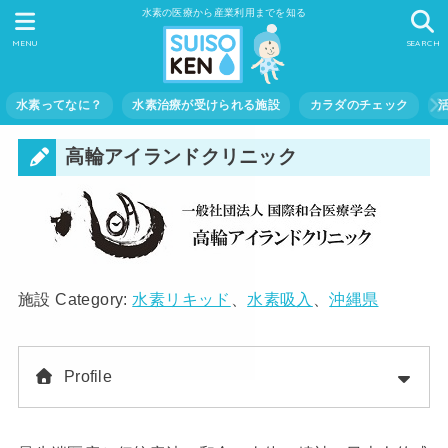
水素の医療から産業利用までを知る
MENU
SEARCH
水素ってなに？
水素治療が受けられる施設
カラダのチェック
高輪アイランドクリニック
施設 Category:
水素リキッド
、
水素吸入
、
沖縄県
Profile