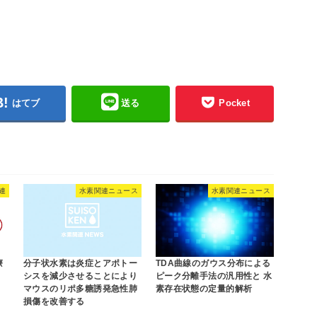
はてブ
送る
Pocket
連
水素関連ニュース
水素関連ニュース
療
分子状水素は炎症とアポトー
TDA曲線のガウス分布による
シスを減少させることにより
ピーク分離手法の汎用性と 水
マウスのリポ多糖誘発急性肺
素存在状態の定量的解析
損傷を改善する