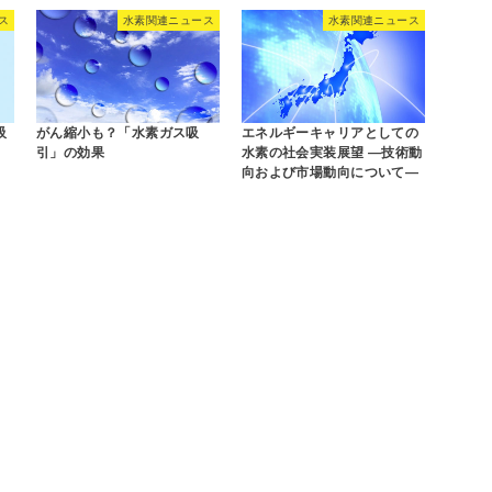
ス
水素関連ニュース
水素関連ニュース
吸
がん縮小も？「水素ガス吸
エネルギーキャリアとしての
引」の効果
水素の社会実装展望 ―技術動
向および市場動向について―