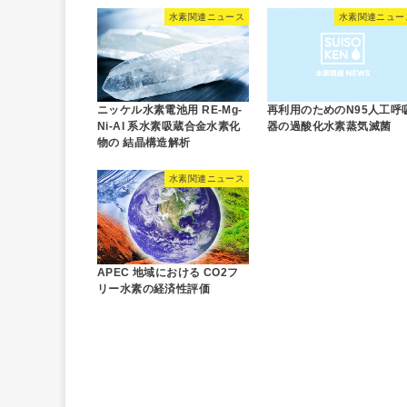
水素関連ニュース
水素関連ニュー
ニッケル水素電池用 RE-Mg-
再利用のためのN95人工呼
Ni-Al 系水素吸蔵合金水素化
器の過酸化水素蒸気滅菌
物の 結晶構造解析
水素関連ニュース
APEC 地域における CO2フ
リー水素の経済性評価