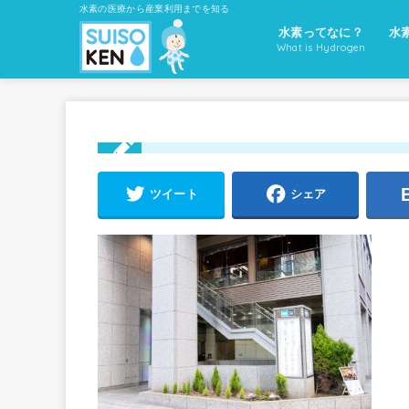
水素の医療から産業利用までを知る
水素ってなに？
水
What is Hydrogen
ツイート
シェア