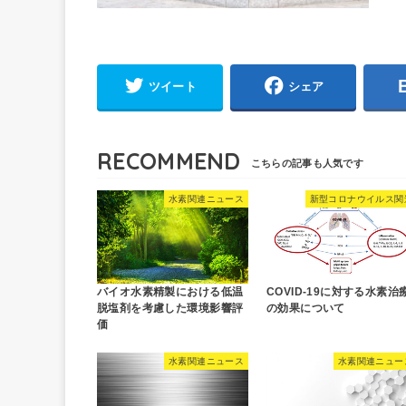
ツイート
シェア
RECOMMEND
水素関連ニュース
新型コロナウイルス関
バイオ水素精製における低温
COVID-19に対する水素治
脱塩剤を考慮した環境影響評
の効果について
価
水素関連ニュース
水素関連ニュー