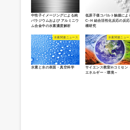
中性子イメージングによる純
低原子価コバルト触媒によ
パラジウムおよび アルミニウ
C–H 結合活性化反応の反
ム合金中の水素濃度解析
構研究
水素関連ニュース
水素関連ニュー
水素と水の表面・真空科学
サイエンス教室inコミセン 
エネルギー・環境～