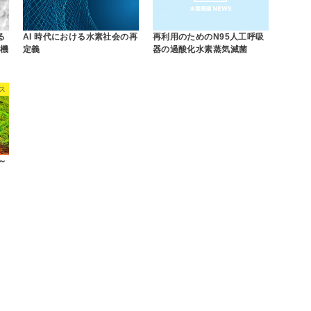
る
AI 時代における水素社会の再
再利用のためのN95人工呼吸
応機
定義
器の過酸化水素蒸気滅菌
ス
～