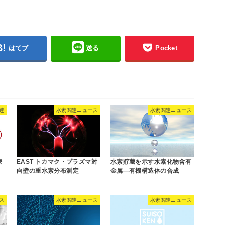
はてブ
送る
Pocket
連
水素関連ニュース
水素関連ニュース
療
EAST トカマク・プラズマ対
水素貯蔵を示す水素化物含有
向壁の重水素分布測定
金属—有機構造体の合成
ス
水素関連ニュース
水素関連ニュース