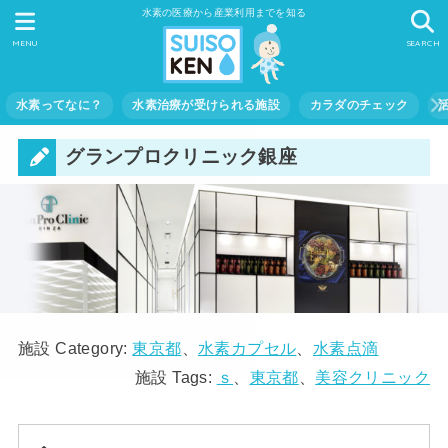
水素の医療から産業利用までを知る
MENU
SEARCH
水素ってなに？
水素治療が受けられる施設
カラダのチェック
グランプロクリニック銀座
施設 Category:
東京都
、
水素カプセル
、
水素点滴
施設 Tags:
ｓ
、
東京都
、
美容クリニック