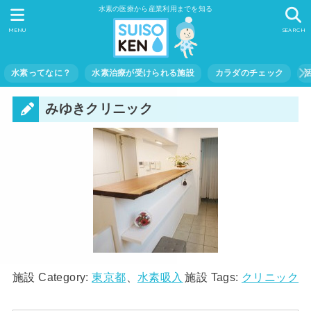
水素の医療から産業利用までを知る
MENU
SEARCH
水素ってなに？
水素治療が受けられる施設
カラダのチェック
みゆきクリニック
施設 Category:
東京都
、
水素吸入
施設 Tags:
クリニック