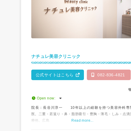
ナチュレ美容クリニック
公式サイトはこちら
082-836-4821
Open now
:
院長：長谷川淳一 10年以上の経験を持つ美容外科専
医。二重・若返り・鼻・脂肪吸引・豊胸・薄毛・しみ・点滴
療他。広島
Read more...