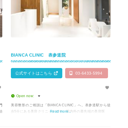
BIANCA CLINIC 表参道院
公式サイトはこちら
03-6433-5994
Open now
:
門
美容整形のご相談は「BIANCA CLINIC」へ。表参道駅から徒
治
歩5分にある美容クリニックです。国内外の最先端の美容医
Read more...