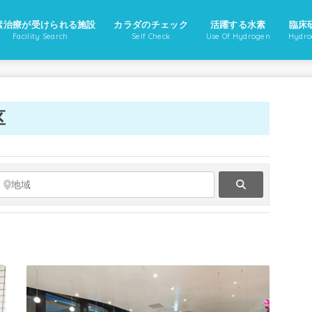
素治療が受けられる施設
カラダのチェック
活躍する水素
臨床
Facility Search
Self Check
Use Of Hydrogen
Hydro
区
Search