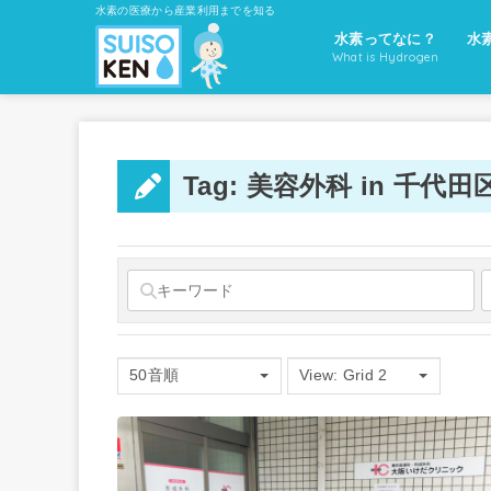
水素の医療から産業利用までを知る
水素ってなに？
水
What is Hydrogen
Tag: 美容外科 in 千代田
50音順
View: Grid 2