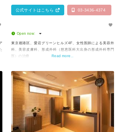
公式サイトはこちら
03-3436-4374
Open now
:
ア
東京都港区、愛宕グリーンヒルズ4F、女性医師による美容外
た
科、美容皮膚科、形成外科（慈恵医科大出身の形成外科専門
医）の治療
Read more...