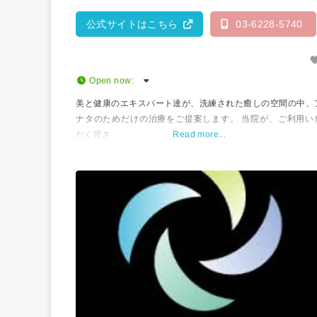
公式サイトはこちら
03-6228-5740
Open now
:
美と健康のエキスパート達が、洗練された癒しの空間の中、
ナタのためだけの治療をご提案します。 当院が、ご利用い
だく皆さ
Read more...