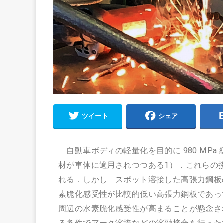
ツイート
シェア
自動車ボディの軽量化を目的に 980 MPa 
材が車体に適用されつつある1）．これらの
れる．しかし，スポット溶接した高張力鋼板
素脆化感受性が比較的低い高張力鋼板であっ
周辺の水素脆化感受性が高まることが懸念さ
る条件でアーク溶接などの溶融接合を行った