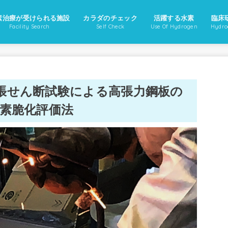
素治療が受けられる施設
カラダのチェック
活躍する水素
臨床
Facility Search
Self Check
Use Of Hydrogen
Hydro
張せん断試験による高張力鋼板の
水素脆化評価法