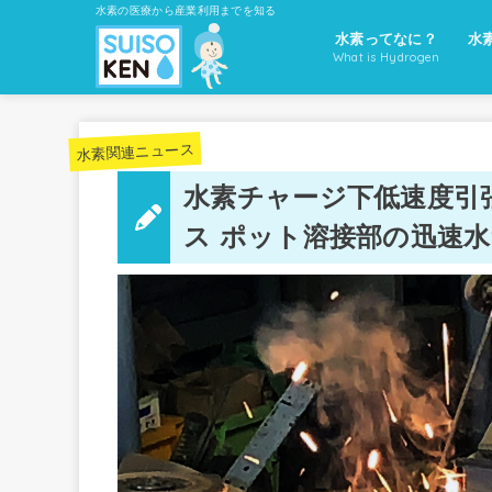
水素の医療から産業利用までを知る
水素ってなに？
水
What is Hydrogen
水素関連ニュース
水素チャージ下低速度引
ス ポット溶接部の迅速