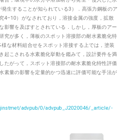
ing）が発生することが知られている3）．高張力鋼板のア
究4–10）がなされており，溶接金属の強度，拡散
な影響を及ぼすとされている．しかし，厚板のアー
研究が多く，薄板のスポット溶接部の耐水素脆化特
種多様な材料組合せをスポット溶接する上では，塗装
き起こされる水素脆化挙動を鑑みて，設計要件を満
したがって，スポット溶接部の耐水素脆化特性評価
水素量の影響を定量的かつ迅速に評価可能な手法が
/jinstmet/advpub/0/advpub_J2020046/_article/-