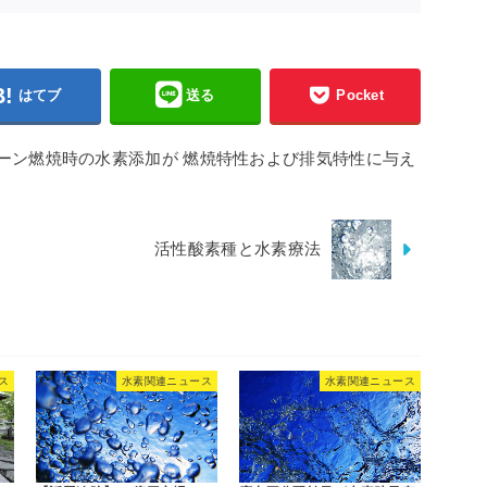
はてブ
送る
Pocket
ーン燃焼時の水素添加が 燃焼特性および排気特性に与え
活性酸素種と水素療法
ス
水素関連ニュース
水素関連ニュース