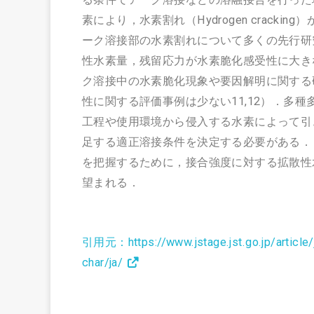
素により，水素割れ（Hydrogen crack
ーク溶接部の水素割れについて多くの先行研
性水素量，残留応力が水素脆化感受性に大き
ク溶接中の水素脆化現象や要因解明に関する
性に関する評価事例は少ない11,12）．多
工程や使用環境から侵入する水素によって引
足する適正溶接条件を決定する必要がある．
を把握するために，接合強度に対する拡散性
望まれる．
引用元：https://www.jstage.jst.go.jp/article
char/ja/