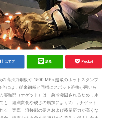
はてブ
送る
Pocket
級の高張力鋼板や 1500 MPa 超級のホットスタンプ
接合には，従来鋼板と同様にスポット溶接が用いら
の溶融部（ナゲット）は，急冷凝固されるため，水
ても，組織変化や硬さの増加により2），ナゲット
れる．実際，溶接部の硬さおよび残留応力が高くな
場合，環境中の水分や溶加材から発生・侵入した水