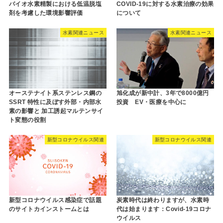
バイオ水素精製における低温脱塩
COVID-19に対する水素治療の効果
剤を考慮した環境影響評価
について
水素関連ニュース
水素関連ニュース
オーステナイト系ステンレス鋼の
旭化成が新中計、3年で8000億円
SSRT 特性に及ぼす外部・内部水
投資 EV・医療を中心に
素の影響と 加工誘起マルテンサイ
ト変態の役割
新型コロナウイルス関連
新型コロナウイルス関連
新型コロナウイルス感染症で話題
炭素時代は終わりますが、水素時
のサイトカインストームとは
代は始まります：Covid-19コロナ
ウイルス