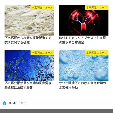
水素関連ニュース
水素関連ニュース
下水汚泥から水素を直接製造する
EAST トカマク・プラズマ対向壁
技術に関する研究
の重水素分布測定
水素関連ニュース
水素関連ニュース
応力再分配効果が水素助長疲労き
サワー環境下における低合金鋼の
裂進展に及ぼす影響
水素侵入挙動
nara
HOME