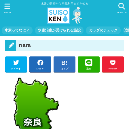
水素の医療から産業利用までを知る
MENU
SEARCH
水素ってなに？
水素治療が受けられる施設
カラダのチェック
nara
ツイート
シェア
はてブ
送る
Pocket